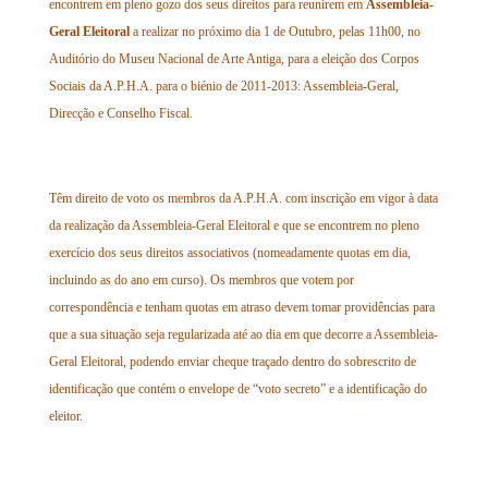
encontrem em pleno gozo dos seus direitos para reunirem em
Assembleia-
Geral Eleitoral
a realizar no próximo dia 1 de Outubro, pelas 11h00, no
Auditório do Museu Nacional de Arte Antiga, para a eleição dos Corpos
Sociais da A.P.H.A. para o biénio de 2011-2013: Assembleia-Geral,
Direcção e Conselho Fiscal.
Têm direito de voto os membros da A.P.H.A. com inscrição em vigor à data
da realização da Assembleia-Geral Eleitoral e que se encontrem no pleno
exercício dos seus direitos associativos (nomeadamente quotas em dia,
incluindo as do ano em curso). Os membros que votem por
correspondência e tenham quotas em atraso devem tomar providências para
que a sua situação seja regularizada até ao dia em que decorre a Assembleia-
Geral Eleitoral, podendo enviar cheque traçado dentro do sobrescrito de
identificação que contém o envelope de “voto secreto” e a identificação do
eleitor.