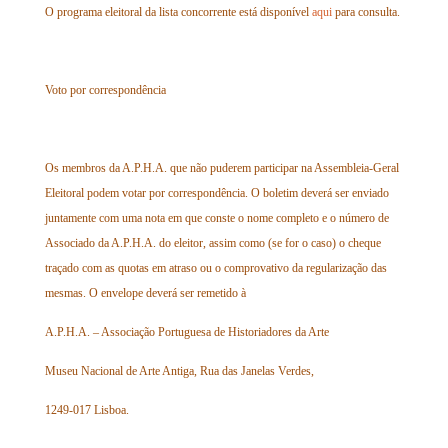
O programa eleitoral da lista concorrente está disponível
aqui
para consulta.
Voto por correspondência
Os membros da A.P.H.A. que não puderem participar na Assembleia-Geral
Eleitoral podem votar por correspondência. O boletim deverá ser enviado
juntamente com uma nota em que conste o nome completo e o número de
Associado da A.P.H.A. do eleitor, assim como (se for o caso) o cheque
traçado com as quotas em atraso ou o comprovativo da regularização das
mesmas. O envelope deverá ser remetido à
A.P.H.A. – Associação Portuguesa de Historiadores da Arte
Museu Nacional de Arte Antiga, Rua das Janelas Verdes,
1249-017 Lisboa.