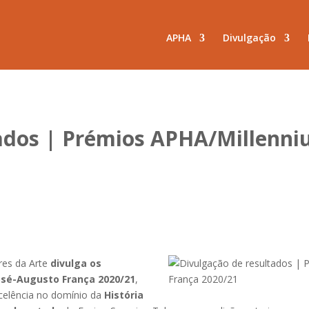
APHA
Divulgação
tados | Prémios APHA/Millenni
res da Arte
divulga os
osé-Augusto França 2020/21
,
excelência no domínio da
História