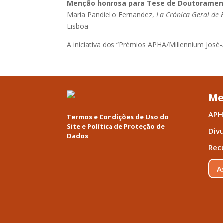
Menção honrosa para Tese de Doutoramen
María Pandiello Fernandez,
La Crónica Geral de E
Lisboa
A iniciativa dos “Prémios APHA/Millennium José
Me
APH
Termos e Condições de Uso do
Site e Política de Proteção de
Div
Dados
Rec
A