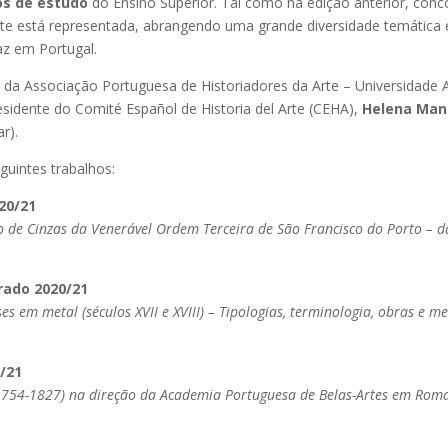
clos de estudo
do Ensino Superior. Tal como na edição anterior, conc
te está representada, abrangendo uma grande diversidade temática e 
faz em Portugal.
 da Associação Portuguesa de Historiadores da Arte – Universidade 
esidente do Comité Español de Historia del Arte (CEHA),
Helena Man
r).
guintes trabalhos:
20/21
o de Cinzas da Venerável Ordem Terceira de São Francisco do Porto –
rado 2020/21
es em metal (séculos XVII e XVIII) – Tipologias, terminologia, obras e m
/21
1754-1827) na direção da Academia Portuguesa de Belas-Artes em Roma