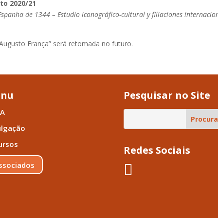
to 2020/21
spanha de 1344 – Estudio iconográfico-cultural y filiaciones internacio
-Augusto França” será retomada no futuro.
nu
Pesquisar no Site
A
ulgação
ursos
Redes Sociais
ssociados
