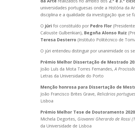
da Arte
realizados no âmbito dos
2.º e 3.º ci
universidades portuguesas onde a História da Ar
disciplina e a qualidade da investigação que se 
O
júri
foi constituído por
Pedro Flor
(Presidente
Calouste Gulbenkian),
Begoña Alonso Ruiz
(Pr
Teresa Desterro
(Instituto Politécnico de Toma
O júri entendeu distinguir por unanimidade os se
Prémio Melhor Dissertação de Mestrado 20
João Luís da Mota Torres Fernandes,
A Procissã
Letras da Universidade do Porto
Menção honrosa para Dissertação de Mest
João Francisco Brites Grave,
Relicários portugues
Lisboa
Prémio Melhor Tese de Doutoramento 2020
Michela Degortes,
Giovanni Gherardo de Rossi (
da Universidade de Lisboa